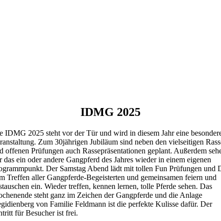
IDMG 2025
e IDMG 2025 steht vor der Tür und wird in diesem Jahr eine besonder
ranstaltung. Zum 30jährigen Jubiläum sind neben den vielseitigen Rass
d offenen Prüfungen auch Rassepräsentationen geplant. Außerdem seh
r das ein oder andere Gangpferd des Jahres wieder in einem eigenen
ogrammpunkt. Der Samstag Abend lädt mit tollen Fun Prüfungen und 
m Treffen aller Gangpferde-Begeisterten und gemeinsamen feiern und
stauschen ein. Wieder treffen, kennen lernen, tolle Pferde sehen. Das
chenende steht ganz im Zeichen der Gangpferde und die Anlage
gidienberg von Familie Feldmann ist die perfekte Kulisse dafür. Der
tritt für Besucher ist frei.