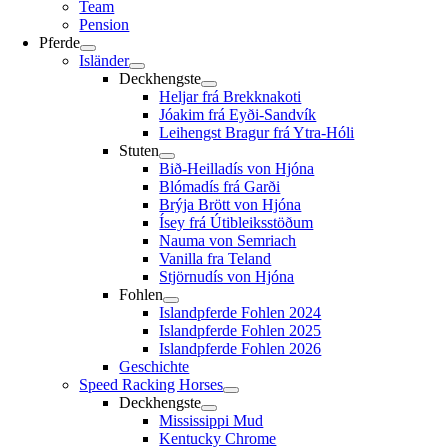
Team
Pension
Pferde
Isländer
Deckhengste
Heljar frá Brekknakoti
Jóakim frá Eyði-Sandvík
Leihengst Bragur frá Ytra-Hóli
Stuten
Bið-Heilladís von Hjóna
Blómadís frá Garði
Brýja Brött von Hjóna
Ísey frá Útibleiksstöðum
Nauma von Semriach
Vanilla fra Teland
Stjörnudís von Hjóna
Fohlen
Islandpferde Fohlen 2024
Islandpferde Fohlen 2025
Islandpferde Fohlen 2026
Geschichte
Speed Racking Horses
Deckhengste
Mississippi Mud
Kentucky Chrome