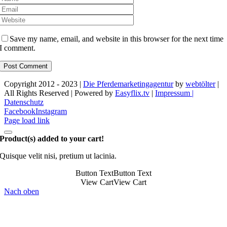
Save my name, email, and website in this browser for the next time
I comment.
Copyright 2012 - 2023 |
Die Pferdemarketingagentur
by
webtölter
|
All Rights Reserved | Powered by
Easyflix.tv
|
Impressum |
Datenschutz
Facebook
Instagram
Page load link
Product(s) added to your cart!
Quisque velit nisi, pretium ut lacinia.
Button Text
Button Text
View Cart
View Cart
Nach oben