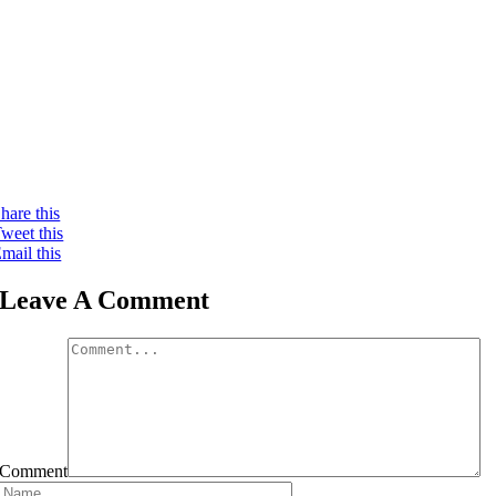
hare this
weet this
mail this
Leave A Comment
Comment