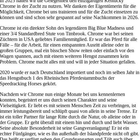
In 2025 hatten wir die Gelegenheit den einzigartigen Kentucky
Chrome in der Zucht zu nutzen. Wir danken der Eigentümerin für die
Möglichkeit, Chrome bei uns trainieren und für die Zucht einsetzen zu
können und sind schon sehr gespannt auf seine Nachkommen in 2026.
Chrome ist ein direkter Sohn des legendären Big Blue Madness und
einer 3/4 Standardbred Stute von Timbrook. Chrome war bei seinen
Züchtern in USA geliebtes Familienmitglied. Er war das Pferd für alle
Fälle – für die Arbeit, für einen entspannten Ausritt alleine oder in
großen Gruppen, mal ein bisschen Show reiten oder einfach vor den
Wagen spannen, auch mit einem weiteren Hengst zusammen kein
Problem. Chrome macht alles mit und will in jeder Situation gefallen.
2020 wurde er nach Deutschland importiert und noch im selben Jahr in
das Hengstbuch 1 des Rheinischen Pferdestammbuchs der
Speedracking Horses gekört.
Nachdem wir Chrome nun einige Monate bei uns kennenlernen
konnten, begeistert er uns durch seinen Charakter und seine
Vielseitigkeit. Er liebt es mit seinem Menschen Zeit zu verbringen, ist
immer leistungsbereit und schlüpft quasi von allein in seine Trense. Er
ist ein toller Partner für lange Ritte durch die Natur, ob alleine oder in
der Gruppe. Er geht überall mit einem hin und durch und liebt Wasser.
Seine absolute Besonderheit ist seine Gangveranlagung! Er ist ein
echter Fünfgänger, wie es ihn außerhalb der Islandpferde nicht oft gibt.
Das heißt er verfügt neben den Grundgangarten und Tölt auch über