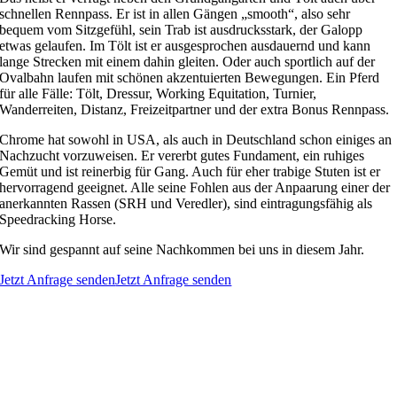
schnellen Rennpass. Er ist in allen Gängen „smooth“, also sehr
bequem vom Sitzgefühl, sein Trab ist ausdrucksstark, der Galopp
etwas gelaufen. Im Tölt ist er ausgesprochen ausdauernd und kann
lange Strecken mit einem dahin gleiten. Oder auch sportlich auf der
Ovalbahn laufen mit schönen akzentuierten Bewegungen. Ein Pferd
für alle Fälle: Tölt, Dressur, Working Equitation, Turnier,
Wanderreiten, Distanz, Freizeitpartner und der extra Bonus Rennpass.
Chrome hat sowohl in USA, als auch in Deutschland schon einiges an
Nachzucht vorzuweisen. Er vererbt gutes Fundament, ein ruhiges
Gemüt und ist reinerbig für Gang. Auch für eher trabige Stuten ist er
hervorragend geeignet. Alle seine Fohlen aus der Anpaarung einer der
anerkannten Rassen (SRH und Veredler), sind eintragungsfähig als
Speedracking Horse.
Wir sind gespannt auf seine Nachkommen bei uns in diesem Jahr.
Jetzt Anfrage senden
Jetzt Anfrage senden