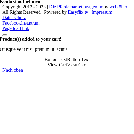
Kontakt aufnehmen
Copyright 2012 - 2023 |
Die Pferdemarketingagentur
by
webtölter
|
All Rights Reserved | Powered by
Easyflix.tv
|
Impressum |
Datenschutz
Facebook
Instagram
Page load link
Product(s) added to your cart!
Quisque velit nisi, pretium ut lacinia.
Button Text
Button Text
View Cart
View Cart
Nach oben