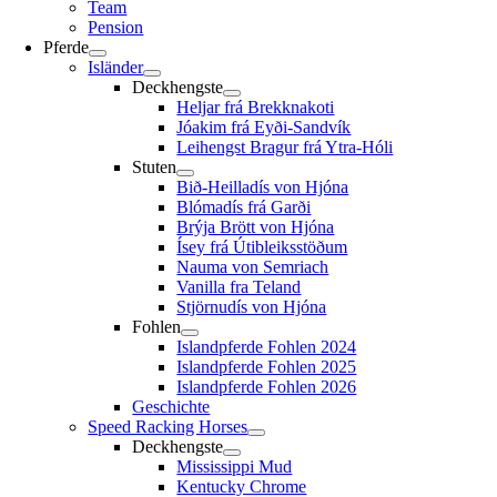
Team
Pension
Pferde
Isländer
Deckhengste
Heljar frá Brekknakoti
Jóakim frá Eyði-Sandvík
Leihengst Bragur frá Ytra-Hóli
Stuten
Bið-Heilladís von Hjóna
Blómadís frá Garði
Brýja Brött von Hjóna
Ísey frá Útibleiksstöðum
Nauma von Semriach
Vanilla fra Teland
Stjörnudís von Hjóna
Fohlen
Islandpferde Fohlen 2024
Islandpferde Fohlen 2025
Islandpferde Fohlen 2026
Geschichte
Speed Racking Horses
Deckhengste
Mississippi Mud
Kentucky Chrome