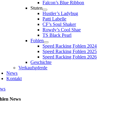
Falcon’s Blue Ribbon
Stuten
Hustler’s Ladybug
Patti Labelle
CF’s Soul Shaker
Rowdy’s Cool Shae
TS Black Pearl
Fohlen
Speed Racking Fohlen 2024
Speed Racking Fohlen 2025
Speed Racking Fohlen 2026
Geschichte
Verkaufspferde
News
Kontakt
ws
hlen News