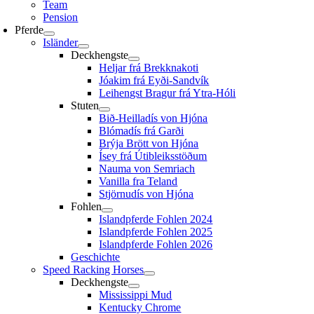
Team
Pension
Pferde
Isländer
Deckhengste
Heljar frá Brekknakoti
Jóakim frá Eyði-Sandvík
Leihengst Bragur frá Ytra-Hóli
Stuten
Bið-Heilladís von Hjóna
Blómadís frá Garði
Brýja Brött von Hjóna
Ísey frá Útibleiksstöðum
Nauma von Semriach
Vanilla fra Teland
Stjörnudís von Hjóna
Fohlen
Islandpferde Fohlen 2024
Islandpferde Fohlen 2025
Islandpferde Fohlen 2026
Geschichte
Speed Racking Horses
Deckhengste
Mississippi Mud
Kentucky Chrome