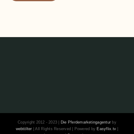
Copyright 2012 - 2023 |
Die Pferdemarketingagentur
by
webtölter
| All Rights Reserved | Powered by
Easyflix.tv
|