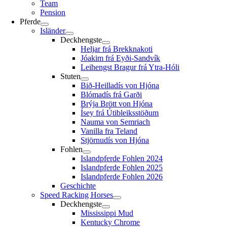
Team
Pension
Pferde
Isländer
Deckhengste
Heljar frá Brekknakoti
Jóakim frá Eyði-Sandvík
Leihengst Bragur frá Ytra-Hóli
Stuten
Bið-Heilladís von Hjóna
Blómadís frá Garði
Brýja Brött von Hjóna
Ísey frá Útibleiksstöðum
Nauma von Semriach
Vanilla fra Teland
Stjörnudís von Hjóna
Fohlen
Islandpferde Fohlen 2024
Islandpferde Fohlen 2025
Islandpferde Fohlen 2026
Geschichte
Speed Racking Horses
Deckhengste
Mississippi Mud
Kentucky Chrome