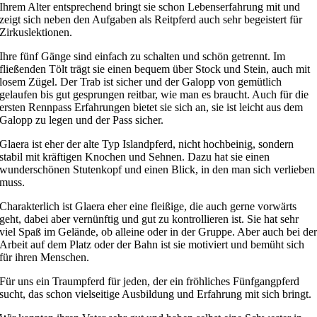
Ihrem Alter entsprechend bringt sie schon Lebenserfahrung mit und
zeigt sich neben den Aufgaben als Reitpferd auch sehr begeistert für
Zirkuslektionen.
Ihre fünf Gänge sind einfach zu schalten und schön getrennt. Im
fließenden Tölt trägt sie einen bequem über Stock und Stein, auch mit
losem Zügel. Der Trab ist sicher und der Galopp von gemütlich
gelaufen bis gut gesprungen reitbar, wie man es braucht. Auch für die
ersten Rennpass Erfahrungen bietet sie sich an, sie ist leicht aus dem
Galopp zu legen und der Pass sicher.
Glaera ist eher der alte Typ Islandpferd, nicht hochbeinig, sondern
stabil mit kräftigen Knochen und Sehnen. Dazu hat sie einen
wunderschönen Stutenkopf und einen Blick, in den man sich verlieben
muss.
Charakterlich ist Glaera eher eine fleißige, die auch gerne vorwärts
geht, dabei aber vernünftig und gut zu kontrollieren ist. Sie hat sehr
viel Spaß im Gelände, ob alleine oder in der Gruppe. Aber auch bei de
Arbeit auf dem Platz oder der Bahn ist sie motiviert und bemüht sich
für ihren Menschen.
Für uns ein Traumpferd für jeden, der ein fröhliches Fünfgangpferd
sucht, das schon vielseitige Ausbildung und Erfahrung mit sich bringt.