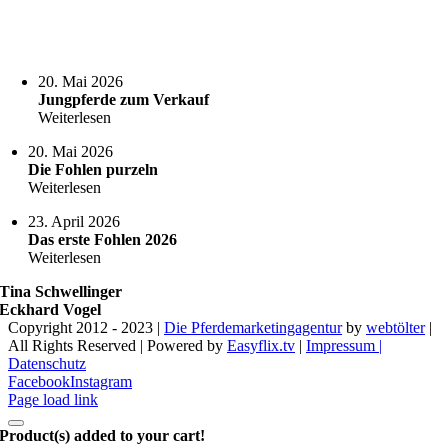
20. Mai 2026
Jungpferde zum Verkauf
Weiterlesen
20. Mai 2026
Die Fohlen purzeln
Weiterlesen
23. April 2026
Das erste Fohlen 2026
Weiterlesen
Tina Schwellinger
Eckhard Vogel
Copyright 2012 - 2023 |
Die Pferdemarketingagentur
by
webtölter
|
All Rights Reserved | Powered by
Easyflix.tv
|
Impressum |
Datenschutz
Facebook
Instagram
Page load link
Product(s) added to your cart!